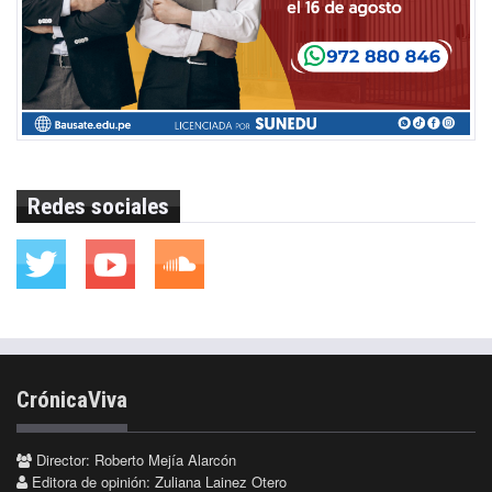
Redes sociales
CrónicaViva
Director: Roberto Mejía Alarcón
Editora de opinión: Zuliana Lainez Otero