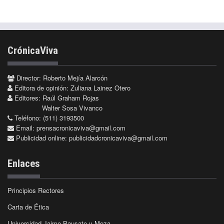
CrónicaViva
Director: Roberto Mejía Alarcón
Editora de opinión: Zuliana Lainez Otero
Editores: Raúl Graham Rojas
Walter Sosa Vivanco
Teléfono: (511) 3193500
Email:
prensacronicaviva@gmail.com
Publicidad online:
publicidadcronicaviva@gmail.com
Enlaces
Principios Rectores
Carta de Ética
Universidad Jaime Bausate y Meza