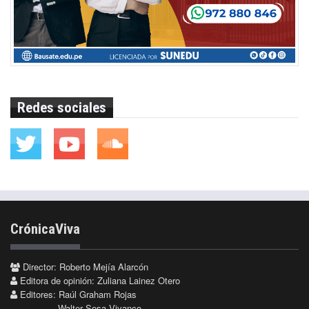
Redes sociales
CrónicaViva
Director: Roberto Mejía Alarcón
Editora de opinión: Zuliana Lainez Otero
Editores: Raúl Graham Rojas
Walter Sosa Vivanco