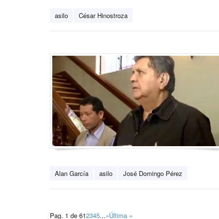
asilo
César Hinostroza
Alan García
asilo
José Domingo Pérez
Pag. 1 de 6
1
2
3
4
5
...
»
Última »