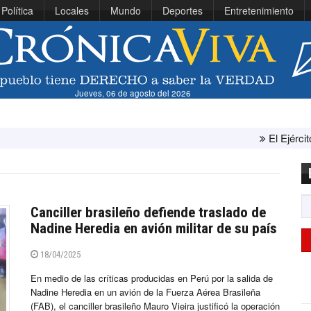
Política
Locales
Mundo
Deportes
Entretenimiento
Jueves, 06 de agosto del 2026
El Ejército de Estados 
Canciller brasileño defiende traslado de
Nadine Heredia en avión militar de su país
18/04/2025
En medio de las críticas producidas en Perú por la salida de
Nadine Heredia en un avión de la Fuerza Aérea Brasileña
(FAB), el canciller brasileño Mauro Vieira justificó la operación