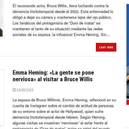
El reconocido actor, Bruce Willis, lleva luchando contra la
demencia frontotemporal desde el 2022. Esta enfermedad lo
obligó a dejar su carrera y mantenerse lejos del ojo público.
Los fanáticos del protagonista de “Duro de matar” se
mantienen al tanto de su situación mediante las redes
sociales de su esposa, la influencer Emma Heming. Sin...
Leer más
Emma Heming: «La gente se pone
nerviosa» al visitar a Bruce Willis
24/05/2023
La esposa de Bruce Willimis, Emma Heming, reflexionó en su
cuenta de Instagram sobre el cambio de actitud de personas
de su entorno sobre el actor de Hollywood, quien sufre
demencia frontotemporal desde febrero. Según Heming,
algunas visitas se muestran “nerviosas” al estar frente al
protagonista de “Duro de matar”, quien se retiró del mundo...