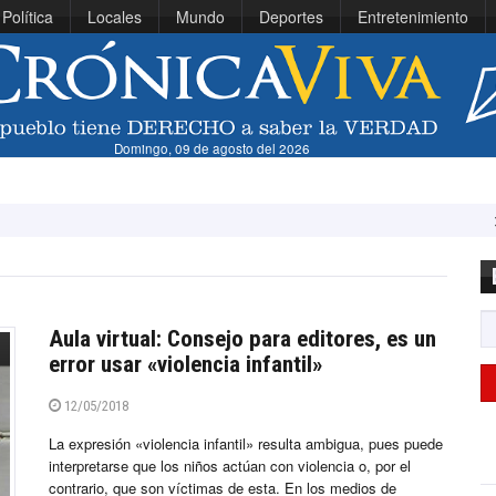
Política
Locales
Mundo
Deportes
Entretenimiento
Domingo, 09 de agosto del 2026
Vinícius
Aula virtual: Consejo para editores, es un
error usar «violencia infantil»
12/05/2018
La expresión «violencia infantil» resulta ambigua, pues puede
interpretarse que los niños actúan con violencia o, por el
contrario, que son víctimas de esta. En los medios de