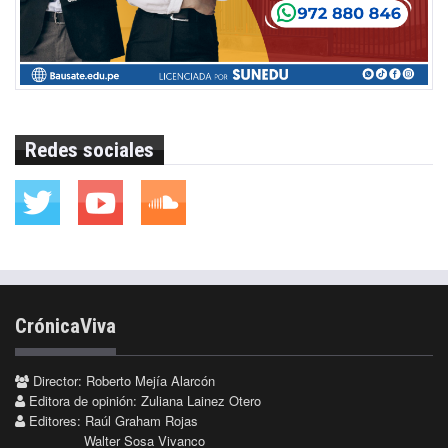
Redes sociales
CrónicaViva
Director: Roberto Mejía Alarcón
Editora de opinión: Zuliana Lainez Otero
Editores: Raúl Graham Rojas
Walter Sosa Vivanco