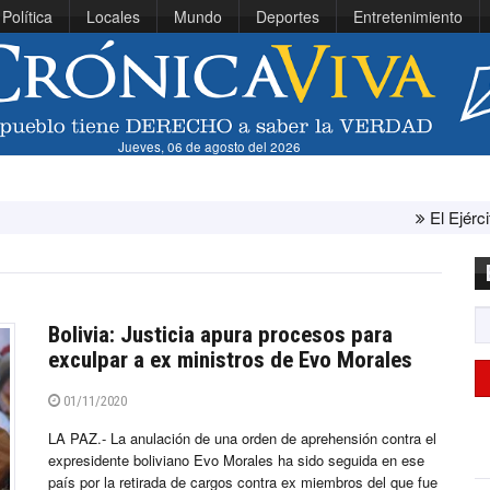
Política
Locales
Mundo
Deportes
Entretenimiento
Jueves, 06 de agosto del 2026
El Ejército de Estado
Bolivia: Justicia apura procesos para
exculpar a ex ministros de Evo Morales
01/11/2020
LA PAZ.- La anulación de una orden de aprehensión contra el
expresidente boliviano Evo Morales ha sido seguida en ese
país por la retirada de cargos contra ex miembros del que fue