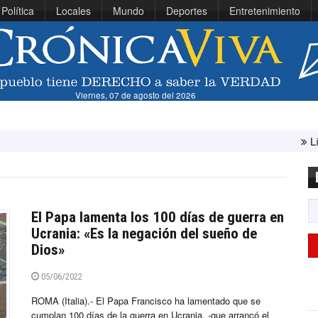
Política
Locales
Mundo
Deportes
Entretenimiento
Viernes, 07 de agosto del 2026
Líbano e Isr
El Papa lamenta los 100 días de guerra en
Ucrania: «Es la negación del sueño de
Dios»
05/06/2022
ROMA (Italia).- El Papa Francisco ha lamentado que se
cumplan 100 días de la guerra en Ucrania, -que arrancó el