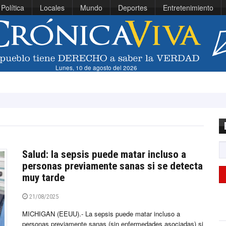
Política
Locales
Mundo
Deportes
Entretenimiento
Lunes, 10 de agosto del 2026
Presidenta Fu
Salud: la sepsis puede matar incluso a
personas previamente sanas si se detecta
muy tarde
21/08/2025
MICHIGAN (EEUU).- La sepsis puede matar incluso a
personas previamente sanas (sin enfermedades asociadas) si