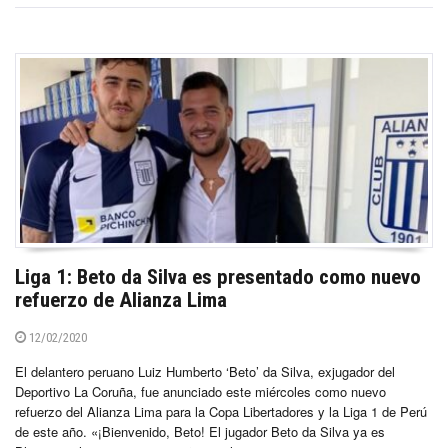
Liga 1: Beto da Silva es presentado como nuevo
refuerzo de Alianza Lima
12/02/2020
El delantero peruano Luiz Humberto ‘Beto’ da Silva, exjugador del
Deportivo La Coruña, fue anunciado este miércoles como nuevo
refuerzo del Alianza Lima para la Copa Libertadores y la Liga 1 de Perú
de este año. «¡Bienvenido, Beto! El jugador Beto da Silva ya es