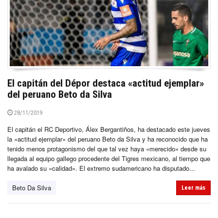
El capitán del Dépor destaca «actitud ejemplar»
del peruano Beto da Silva
28/11/2019
El capitán el RC Deportivo, Álex Bergantiños, ha destacado este jueves
la «actitud ejemplar» del peruano Beto da Silva y ha reconocido que ha
tenido menos protagonismo del que tal vez haya «merecido» desde su
llegada al equipo gallego procedente del Tigres mexicano, al tiempo que
ha avalado su «calidad». El extremo sudamericano ha disputado...
Beto Da Silva
Leer más