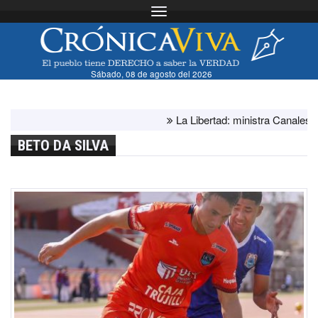
Toggle navigation
Sábado, 08 de agosto del 2026
La Libertad: ministra Canales supervi
BETO DA SILVA