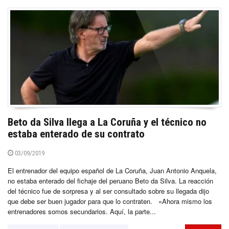
Beto da Silva llega a La Coruña y el técnico no
estaba enterado de su contrato
03/09/2019
El entrenador del equipo español de La Coruña, Juan Antonio Anquela,
no estaba enterado del fichaje del peruano Beto da Silva. La reacción
del técnico fue de sorpresa y al ser consultado sobre su llegada dijo
que debe ser buen jugador para que lo contraten. «Ahora mismo los
entrenadores somos secundarios. Aquí, la parte...