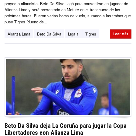
proyecto aliancista. Beto Da Silva llegó para convertirse en jugador de
Alianza Lima y será presentado en Matute en el transcurso de las
próximas horas. Fueron varias horas de vuelo, sumado a las trabas que
puso Tigres (dueño de...
Alianza Lima
Beto Da Silva
Liga 1
Tigres
Leer más
Beto Da Silva deja La Coruña para jugar la Copa
Libertadores con Alianza Lima