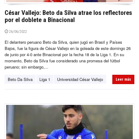
César Vallejo: Beto da Silva atrae los reflectores
por el doblete a Binacional
26/06/2022
El delantero peruano Beto da Silva, quien jugó en Brasil y Países
Bajos, fue la figura de César Vallejo en la goleada de este domingo 26
de junio por 4-0 ante Binacional por la fecha 18 de la Liga 1. En su
momento, Beto da Silva fue considerado una promesa del fútbol
peruano; sin embargo,...
Beto Da Silva
Liga 1
Universidad César Vallejo
Leer más