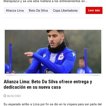
Blanquiazul y se une esta mañana a los entrenamientos en...
Alianza Lima
Beto Da Silva
Copa Libertadores
Leer más
Alianza Lima: Beto Da Silva ofrece entrega y
dedicación en su nueva casa
06/02/2020
Su esperado arribo a Lima por fin se dio en la víspera para ser parte del