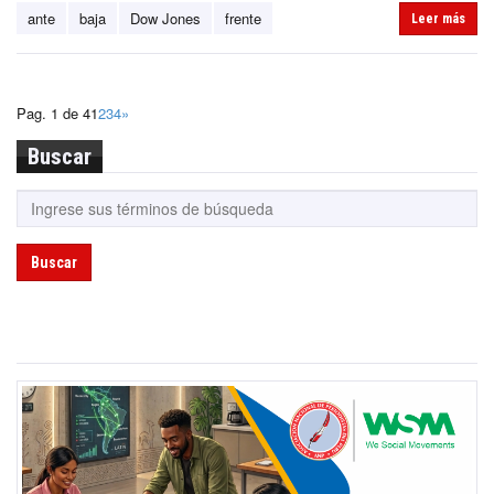
ante
baja
Dow Jones
frente
Leer más
Pag. 1 de 4
1
2
3
4
»
Buscar
Buscar