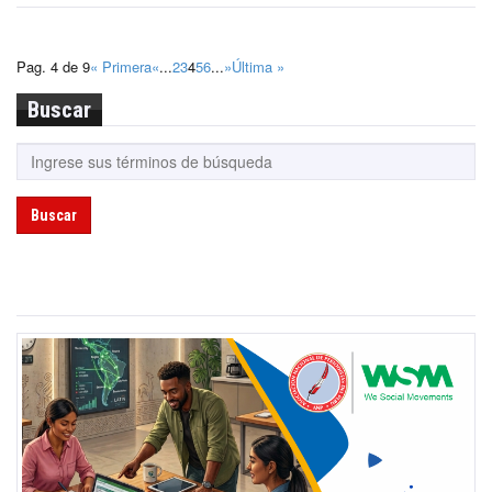
Pag. 4 de 9
« Primera
«
...
2
3
4
5
6
...
»
Última »
Buscar
Buscar