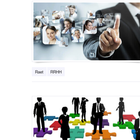
Raet
RRHH