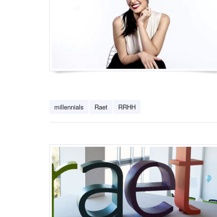
millennials
Raet
RRHH