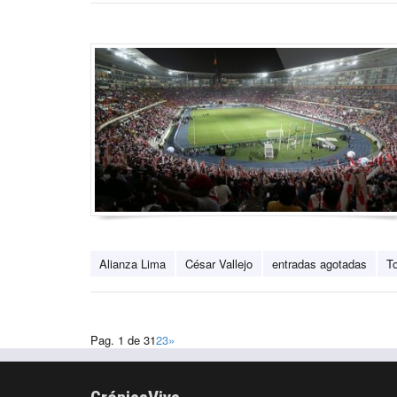
Alianza Lima
César Vallejo
entradas agotadas
T
Pag. 1 de 3
1
2
3
»